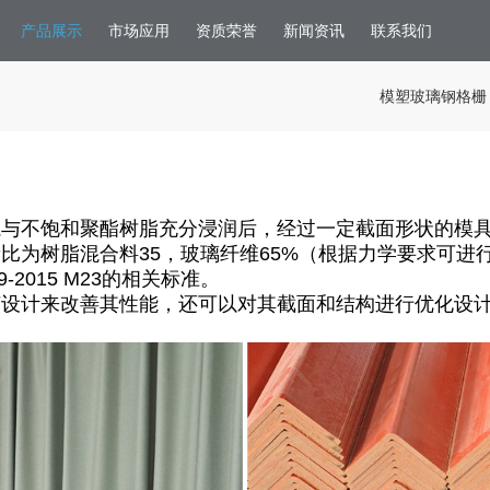
产品展示
市场应用
资质荣誉
新闻资讯
联系我们
模塑玻璃钢格栅
毡与不饱和聚酯树脂充分浸润后，经过一定截面形状的模
量比为树脂混合料
35
，玻璃纤维
65%
（根据力学要求可进
9-2015 M23
的相关标准。
艺设计来改善其性能，还可以对其截面和结构进行优化设