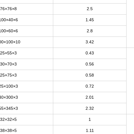
76×76×8
2.5
100×40×6
1.45
100×60×6
2.8
00×100×10
3.42
25×55×3
0.43
30×70×3
0.56
25×75×3
0.58
25×100×3
0.72
40×300×3
2.01
55×345×3
2.32
32×32×5
1
38×38×5
1.11