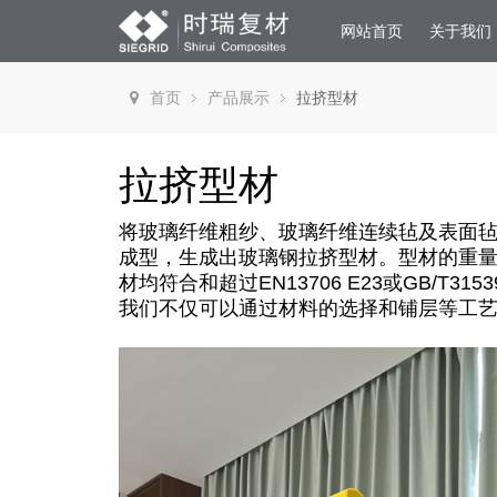
网站首页
关于我们
首页
产品展示
拉挤型材
拉挤型材
将玻璃纤维粗纱、玻璃纤维连续毡及表面
成型，生成出玻璃钢拉挤型材。型材的重
材均符合和超过
EN13706 E23
或
GB/T3153
我们不仅可以通过材料的选择和铺层等工