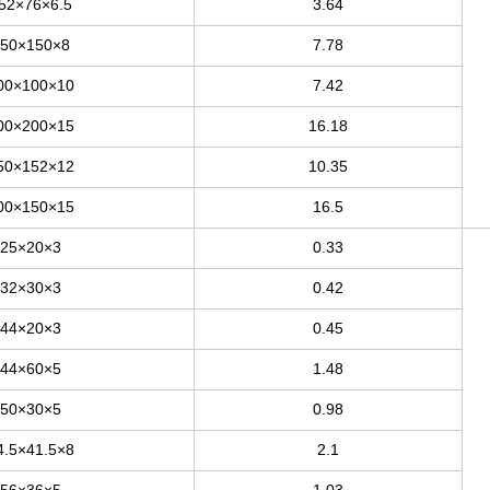
52×76×6.5
3.64
50×150×8
7.78
00×100×10
7.42
00×200×15
16.18
50×152×12
10.35
00×150×15
16.5
25×20×3
0.33
32×30×3
0.42
44×20×3
0.45
44×60×5
1.48
50×30×5
0.98
4.5×41.5×8
2.1
56×36×5
1.03