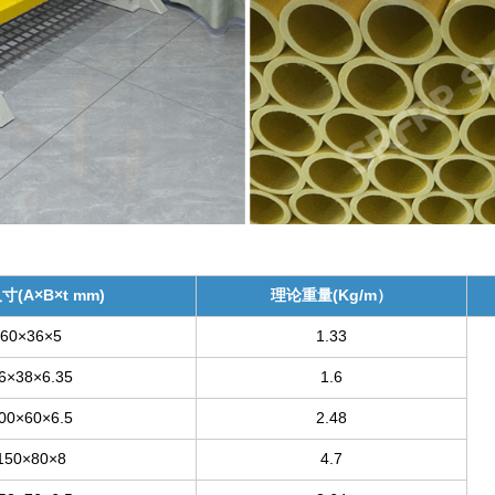
(A×B×t mm)
理论重量(Kg/m）
60×36×5
1.33
6×38×6.35
1.6
00×60×6.5
2.48
150×80×8
4.7