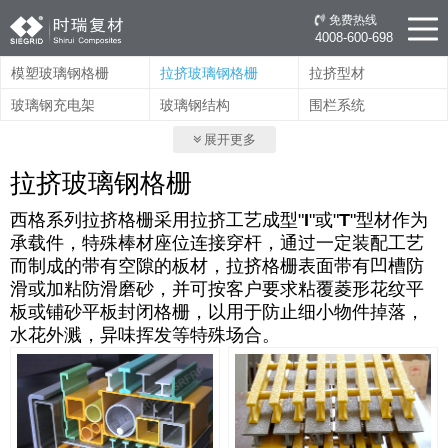
免费热线
4008-600-698
模塑玻璃钢格栅
拉挤玻璃钢格栅
拉挤型材
玻璃钢充电架
玻璃钢结构
围栏系统
展开更多
拉挤玻璃钢格栅
西格系列拉挤格栅采用拉挤工艺成型"
I
"或"
T
"型材作为
承载件，特殊棒材座位连接穿杆，通过一定装配工艺
而制成的带有空隙的板材，拉挤格栅表面带有凹槽防
滑或加粘防滑磨砂，并可按客户要求粘覆菱形花纹平
板或铺砂平板封闭格栅，以用于防止细小物件掉落，
水花外溅，异味挥发等特殊场合。