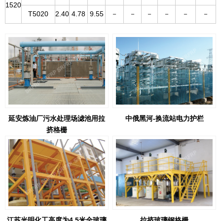
1520
T5020
2.40
4.78
9.55
－
－
－
－
－
－
延安炼油厂污水处理场滤池用拉
中俄黑河-换流站电力护栏
挤格栅
江苏光明化工高度为4.5米全玻璃
拉挤玻璃钢格栅