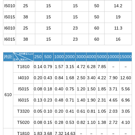
I5010
25
15
15
50
14.2
I5015
38
15
15
50
19
I6010
25
15
23
60
11.3
I6015
38
15
23
60
16
跨距
250
500
1000
2000
3000
4000
5000
10000
15000
T1810
0.14
0.79
1.57
3.15
4.72
6.28
7.85
－
－
I4010
0.20
0.43
0.84
1.68
2.50
3.40
4.22
7.90
12.60
I5015
0.08
0.18
0.40
0.75
1.20
1.50
1.85
3.71
5.56
610
I6015
0.13
0.23
0.48
0.71
1.40
1.90
2.31
4.65
6.96
T3320
0.05
0.10
0.20
0.41
0.61
0.81
1.05
2.03
3.05
T5020
0.08
0.15
0.28
0.53
0.82
1.10
1.38
2.72
4.10
T1810
1.83
3.68
7.32
14.63
－
－
－
－
－