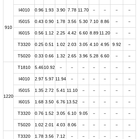
I4010
0.96
1.93
3.90
7.78
11.70
－
－
－
－
I5015
0.43
0.90
1.78
3.56
5.30
7.10
8.86
－
－
910
I6015
0.56
1.12
2.25
4.42
6.60
8.89
11.20
－
－
T3320
0.25
0.51
1.02
2.03
3.05
4.10
4.95
9.92
－
T5020
0.33
0.66
1.32
2.65
3.96
5.28
6.60
－
－
T1810
5.46
10.92
－
－
－
－
－
－
－
I4010
2.97
5.97
11.94
－
－
－
－
－
－
I5015
1.35
2.72
5.41
11.10
－
－
－
－
－
1220
I6015
1.68
3.50
6.76
13.52
－
－
－
－
－
T3320
0.76
1.52
3.05
6.10
9.05
－
－
－
－
T5020
1.02
2.01
4.03
8.06
－
－
－
－
－
T3320
1.78
3.56
7.12
－
－
－
－
－
－