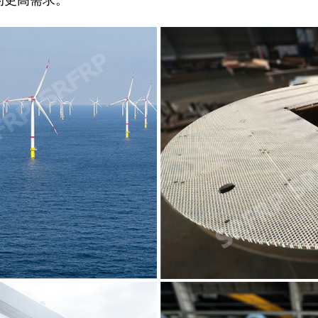
的更高需求。