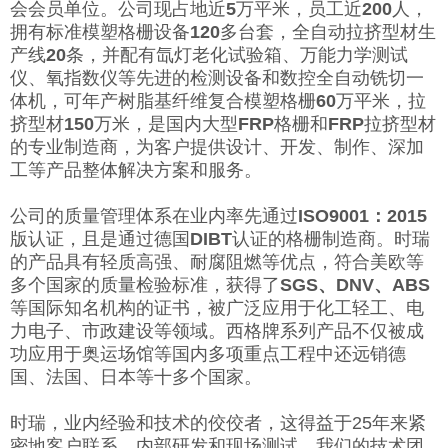
会会员单位。公司现占地近
5
万平米，员工近
200
人，
拥有标准模塑格栅设备
120
多台套，全自动拉挤型材生
产线
20
条，并配有氙灯老化试验箱、万能力学测试
仪、氧指数仪等先进的检测设备和数控全自动铣切一
体机，可年产树脂基纤维复合模塑格栅
60
万平米，拉
挤型材
150
万米，是国内大型
FRP
格栅和
FRP
拉挤型材
的专业制造商，为客户提供设计、开发、制作、深加
工等产品整体解决方案和服务。
公司的质量管理体系在业内率先通过
ISO9001：2015
版认证，且是通过德国
DIBT
认证的格栅制造商。时瑞
的产品具有轻质高强、耐腐阻燃等优点，符合美欧等
多个国家的质量检验标准，获得了
SGS、DNV、ABS
等国际知名机构的证书，被广泛应用于化工轻工、电
力电子、市政建设等领域。西格牌系列产品不仅被成
功应用于奥运场馆等国内多项重点工程中还远销德
国、法国、日本等十多个国家。
时瑞，业内经验和技术的佼佼者，这得益于25年来紧
密地客户联系、内部研发和现场测试。我们的技术团