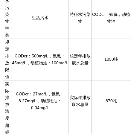
水
污
染
特征水污染
CODcr，氨氮，动植
生活污水
物
物
物油
种
类
规
定
排
CODcr：500mg/L，氨氮：
核定年排放
1050吨
放
45mg/L，动植物油：100mg/L
废水总量
限
值
实
际
CODcr：27mg/L，氨氮：
排
实际年排放
8.27mg/L，动植物油：
870吨
放
废水总量
0.04mg/L
浓
度
超
标