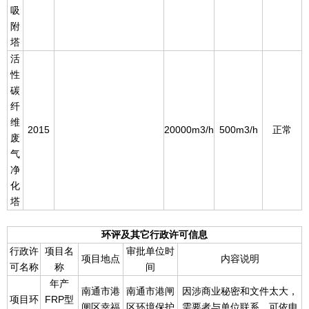
吸
附
塔
活
性
碳
纤
维
2015
20000m3/h
500m3/h
正常
废
气
净
化
塔
环评及其它行政许可信息
行政许
项目名
审批单位时
项目地点
内容说明
可名称
称
间
年产
南通市港
南通市港闸
因涉商业秘密和文件太大，
项目环
FRP型
闸区幸福
区环境保护
需要者与单位联系，可依申