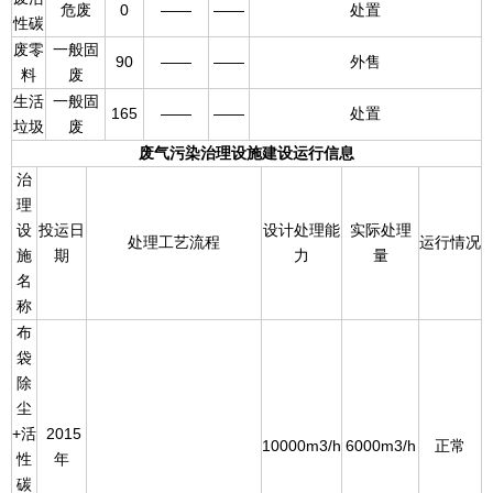
危废
0
——
——
处置
性碳
废零
一般固
90
——
——
外售
料
废
生活
一般固
165
——
——
处置
垃圾
废
废气污染治理设施建设运行信息
治
理
设
投运日
设计处理能
实际处理
处理工艺流程
运行情况
施
期
力
量
名
称
布
袋
除
尘
+活
2015
10000m3/h
6000m3/h
正常
性
年
碳