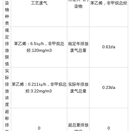
染
工艺废气
苯乙烯，非甲烷总烃
染物
物
种
类
规
定
排
苯乙烯：6.5㎏/h，非甲烷总
核定年排放
0.61t/a
放
烃:120mg/m3
废气总量
限
值
实
际
排
苯乙烯：0.211㎏/h，非甲烷总
实际年排放
0.23t/a
放
烃:3.22mg/m3
废气总量
浓
度
超
标
排
超总量排放
0
0