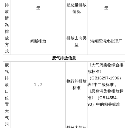
排
超总量排放
无
无
放
情况
情
况
排
放
排放去向类
间断排放
港闸区污水处理厂
方
型
式
废气排放信息
废
《大气污染物综合排
气
放标准》
排
（GB16297-1996）
执行的排放
放
1，2
表2中二级标准，
标准
口
《恶臭污染物排放标
位
准》（GB14554-
置
93）中的相关标准
大
气
污
特征大气污