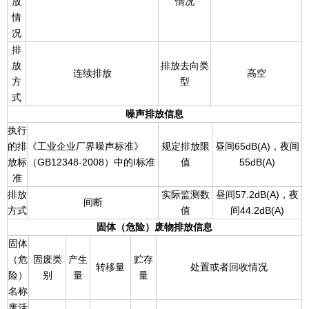
放
情况
情
况
排
放
排放去向类
连续排放
高空
方
型
式
噪声排放信息
执行
的排
《工业企业厂界噪声标准》
规定排放限
昼间65dB(A)，夜间
放标
（GB12348-2008）中的I标准
值
55dB(A)
准
排放
实际监测数
昼间57.2dB(A)，夜
间断
方式
值
间44.2dB(A)
固体（危险）废物排放信息
固体
（危
固废类
产生
贮存
转移量
处置或者回收情况
险）
别
量
量
名称
废活