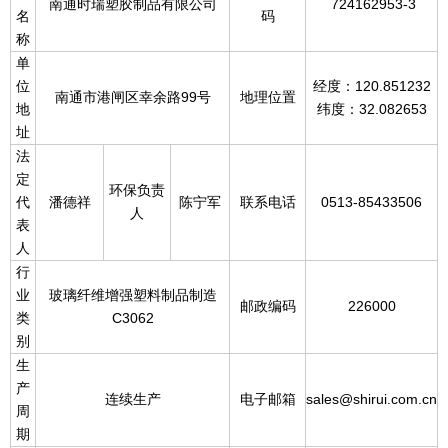
南通时瑞塑胶制品有限公司
724162953-3
名
码
称
单
位
经度：120.851232
南通市港闸区幸余路99号
地理位置
地
纬度：32.082653
址
法
定
环保负责
代
潘德祥
陈宁军
联系电话
0513-85433506
人
表
人
行
业
玻璃纤维增强塑料制品制造
邮政编码
226000
类
C3062
别
生
产
连续生产
电子邮箱
sales@shirui.com.cn
周
期