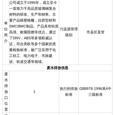
公司成立于1995年，成立至今
一直致力于高品质玻璃钢复合
材料的研发、生产和销售。主
要产品模塑格栅，拉挤型材和
单
SMC/BMC制品。产品具有轻质
位
污染源管理
高强、耐腐阻燃等优点，通过
市县区直管
简
级别
了DNV，ABS等多项权威认
介
证，符合美欧等多个国家的质
量检验标准，被广泛应用于化
工轻工、电力电子、市政建
设、轨道交通等领域。
废水排放信息
废
水
排
执行的排放
GB8978-1996表4中
放
1
标准
三级标准
口
位
置